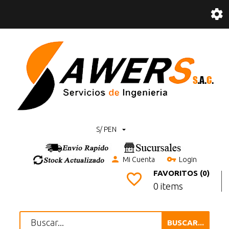
S/ PEN
Mi Cuenta
Login
FAVORITOS (0)
0 items
BUSCAR...