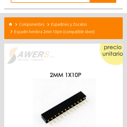
Componentes
Espadines y Zocalos
Espadin hembra 2mm 10pin (compatible xbee)