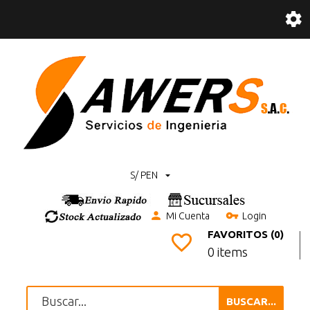
S/ PEN
Mi Cuenta
Login
FAVORITOS (0)
0 items
BUSCAR...