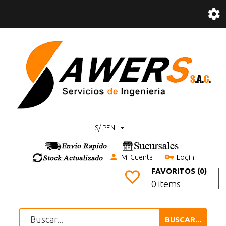
S/ PEN
Mi Cuenta
Login
FAVORITOS (0)
0 items
BUSCAR...