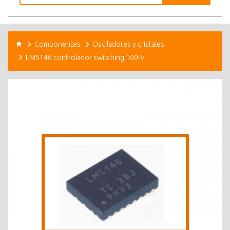
Componentes
Osciladores y cristales
LM5146 controlador switching 100-V