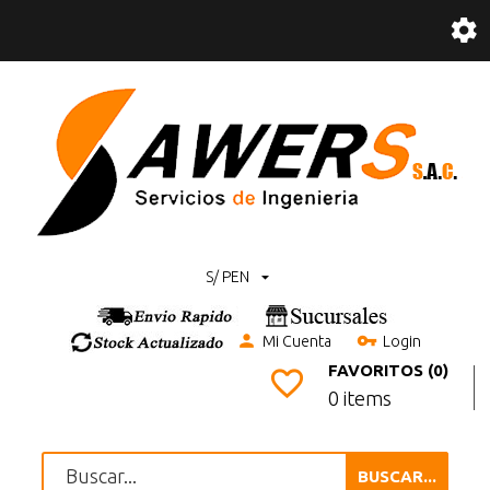
S/ PEN
Mi Cuenta
Login
FAVORITOS (0)
0 items
BUSCAR...