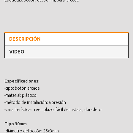
Etiquetas:
boton
,
de
,
30mm
,
para
,
arcade
DESCRIPCIÓN
VIDEO
Especificaciones:
-tipo: botón arcade
-material: plástico
-método de instalación: a presión
-características: reemplazo, fácil de instalar, duradero
Tipo 30mm
-diámetro del botón: 25x3mm