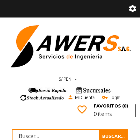
S/ PEN
Mi Cuenta
Login
FAVORITOS (0)
0 items
BUSCAR...