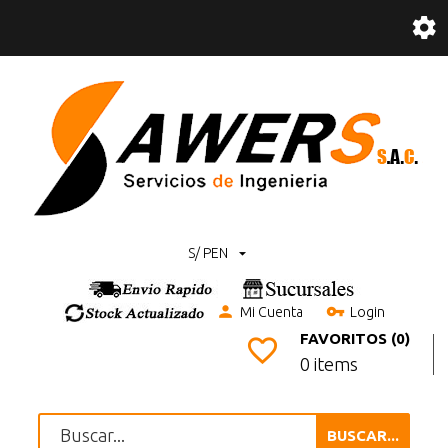
S/ PEN
Mi Cuenta
Login
FAVORITOS (0)
0 items
BUSCAR...