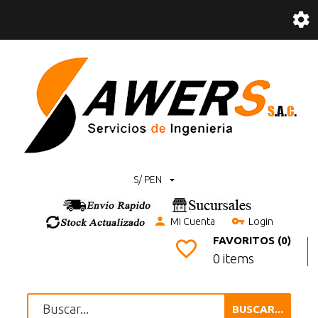
S/ PEN
Mi Cuenta
Login
FAVORITOS (0)
0 items
BUSCAR...