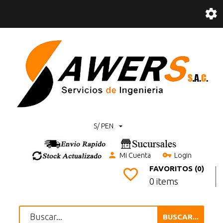
S/ PEN
Mi Cuenta
Login
FAVORITOS (0)
0 items
BUSCAR...