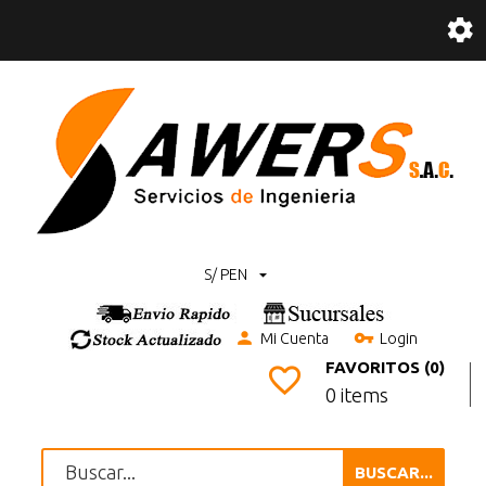
S/ PEN
Mi Cuenta
Login
FAVORITOS (0)
0 items
BUSCAR...