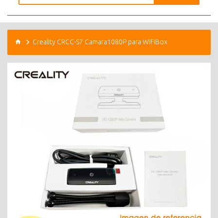
Creality CRCC-S7 Camara1080P para WiFiBox