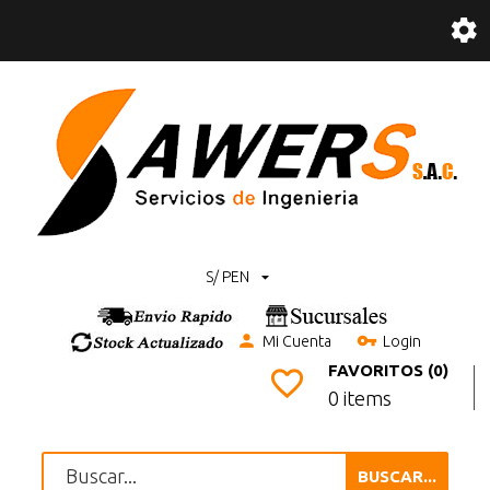
S/ PEN
Mi Cuenta
Login
FAVORITOS (0)
0 items
BUSCAR...