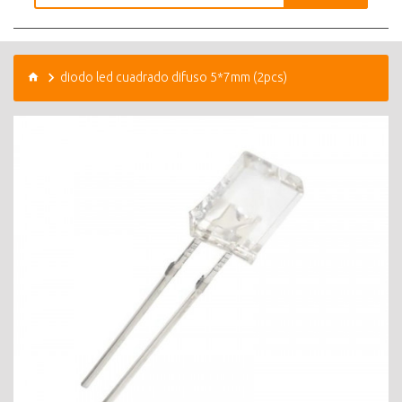
diodo led cuadrado difuso 5*7mm (2pcs)