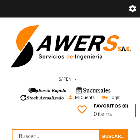
S/ PEN
Mi Cuenta
Login
FAVORITOS (0)
0 items
BUSCAR...