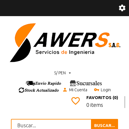
S/ PEN
Mi Cuenta
Login
FAVORITOS (0)
0 items
BUSCAR...