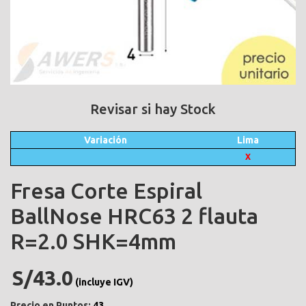
Revisar si hay Stock
Variación
Lima
X
Fresa Corte Espiral
BallNose HRC63 2 flauta
R=2.0 SHK=4mm
S/43.0
(incluye IGV)
Precio en Puntos:
43