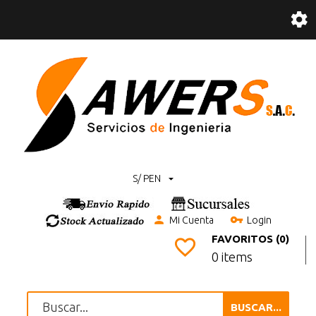
S/ PEN
Mi Cuenta
Login
FAVORITOS (0)
0 items
BUSCAR...