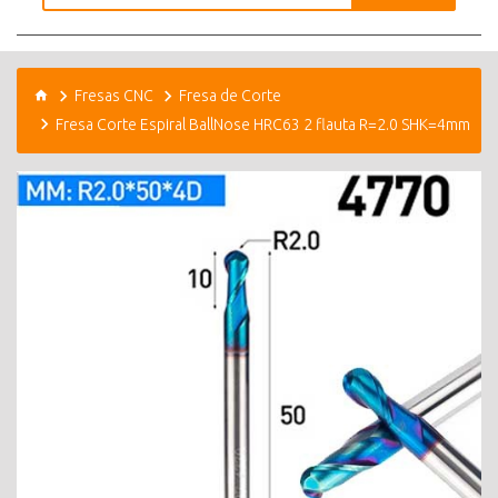
Fresas CNC
Fresa de Corte
Fresa Corte Espiral BallNose HRC63 2 flauta R=2.0 SHK=4mm