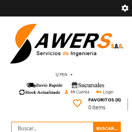
S/ PEN
Mi Cuenta
Login
FAVORITOS (0)
0 items
BUSCAR...