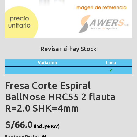
Revisar si hay Stock
Variación
Lima
✔
Fresa Corte Espiral
BallNose HRC55 2 flauta
R=2.0 SHK=4mm
S/66.0
(incluye IGV)
Precio en Puntos:
66