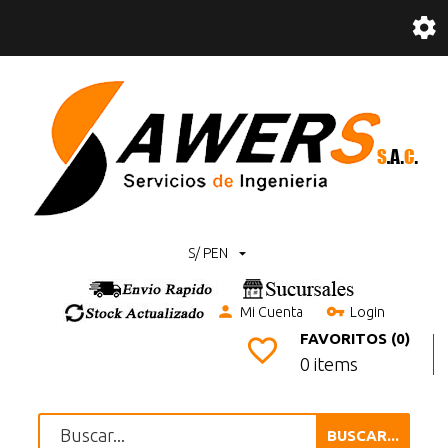
S/ PEN
Mi Cuenta
Login
FAVORITOS (0)
0 items
BUSCAR...