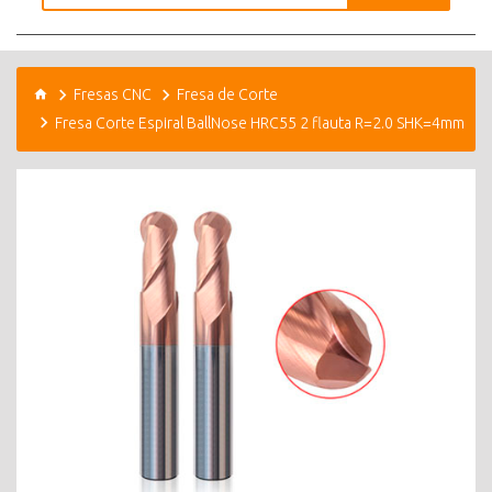
Fresas CNC
Fresa de Corte
Fresa Corte Espiral BallNose HRC55 2 flauta R=2.0 SHK=4mm