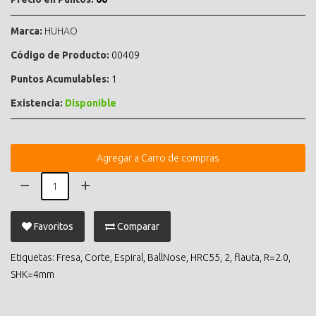
Marca:
HUHAO
Código de Producto:
00409
Puntos Acumulables:
1
Existencia:
Disponible
Agregar a Carro de compras
Favoritos
Comparar
Etiquetas:
Fresa
,
Corte
,
Espiral
,
BallNose
,
HRC55
,
2
,
flauta
,
R=2.0
,
SHK=4mm