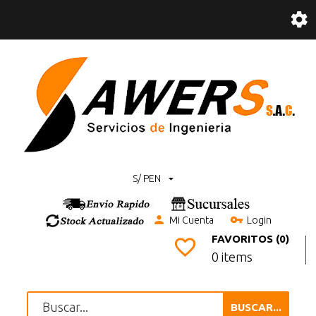
S/ PEN
Mi Cuenta
Login
FAVORITOS (0)
0 items
BUSCAR...