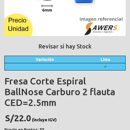
Revisar si hay Stock
Variación
Lima
✔
Fresa Corte Espiral
BallNose Carburo 2 flauta
CED=2.5mm
S/22.0
(incluye IGV)
Precio en Puntos:
22