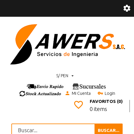
S/ PEN
Mi Cuenta
Login
FAVORITOS (0)
0 items
BUSCAR...