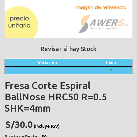
Revisar si hay Stock
Variación
Lima
✔
Fresa Corte Espiral
BallNose HRC50 R=0.5
SHK=4mm
S/30.0
(incluye IGV)
Precio en Puntos:
30