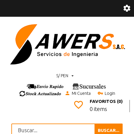
S/ PEN
Mi Cuenta
Login
FAVORITOS (0)
0 items
BUSCAR...