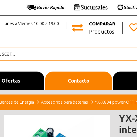
Lunes a Viernes 10:00 a 19:00
COMPARAR
Productos
Ofertas
Contacto
uentes de Energia
Accesorios para baterias
YX-X804 power-OFF in
YX-
int