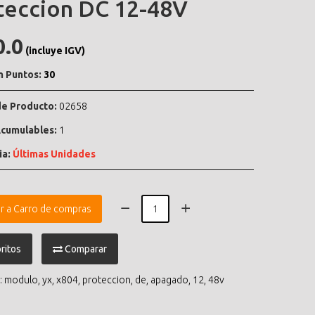
teccion DC 12-48V
0.0
(incluye IGV)
n Puntos:
30
e Producto:
02658
cumulables:
1
ia:
Últimas Unidades
r a Carro de compras
ritos
Comparar
:
modulo
,
yx
,
x804
,
proteccion
,
de
,
apagado
,
12
,
48v