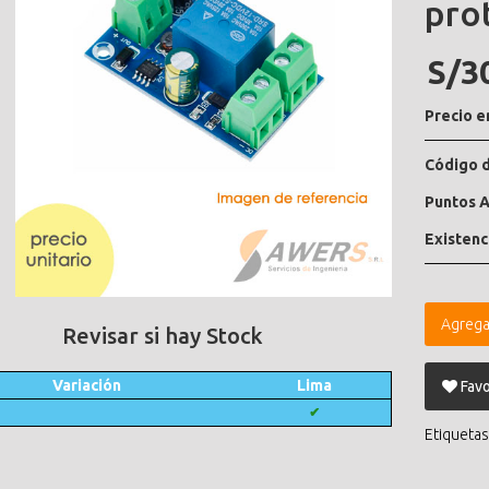
pro
S/3
Precio e
Código d
Puntos A
Existenc
Agrega
Revisar si hay Stock
Variación
Lima
Favo
✔
Etiquetas