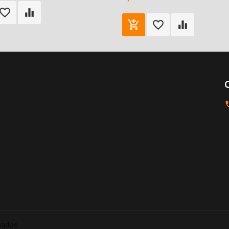
rvados