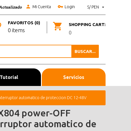
Mi Cuenta
Login
S/ PEN
FAVORITOS (0)
SHOPPING CART:
0 items
0
BUSCAR...
Tutorial
Servicios
terruptor automatico de proteccion DC 12-48V
X804 power-OFF
erruptor automatico de