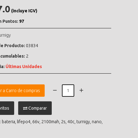
7.0
(incluye IGV)
n Puntos:
97
urnigy
e Producto:
03834
cumulables:
2
ia:
Últimas Unidades
r a Carro de compras
ritos
Comparar
:
bateria
,
lifepo4
,
66v
,
2100mah
,
2s
,
40c
,
turnigy
,
nano
,