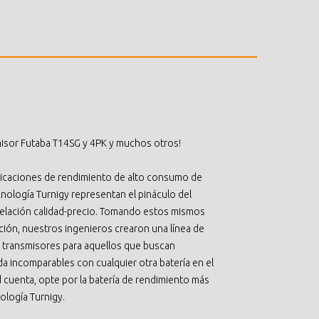
misor Futaba T14SG y 4PK y muchos otros!
icaciones de rendimiento de alto consumo de
nología Turnigy representan el pináculo del
a relación calidad-precio. Tomando estos mismos
ación, nuestros ingenieros crearon una línea de
a transmisores para aquellos que buscan
vida incomparables con cualquier otra batería en el
 cuenta, opte por la batería de rendimiento más
ología Turnigy.