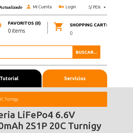
Mi Cuenta
Login
S/ PEN
FAVORITOS (0)
SHOPPING CART:
0 items
0
BUSCAR...
Tutorial
Servicios
0C Turnigy
eria LiFePo4 6.6V
0mAh 2S1P 20C Turnigy