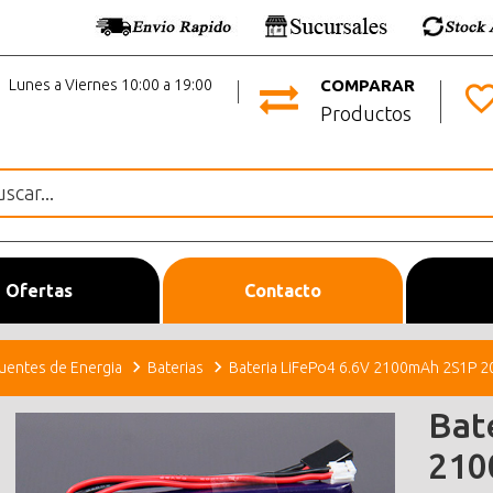
Lunes a Viernes 10:00 a 19:00
COMPARAR
Productos
Ofertas
Contacto
uentes de Energia
Baterias
Bateria LiFePo4 6.6V 2100mAh 2S1P 2
Bat
210