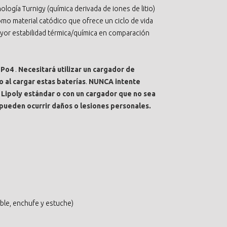
logía Turnigy (química derivada de iones de litio)
 como material catódico que ofrece un ciclo de vida
yor estabilidad térmica/química en comparación
ePo4
.
Necesitará utilizar un cargador de
 al cargar estas baterías
.
NUNCA intente
 Lipoly estándar o con un cargador que no sea
pueden ocurrir daños o lesiones personales.
able, enchufe y estuche)