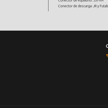
Conector de equilibrio: JST-XH
Conector de descarga: JR y Futa