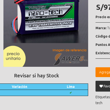
S/9
Precio e
Marca:
T
Código d
Puntos A
Existenc
Agrega
Revisar si hay Stock
Favo
Variación
Lima
✔
Etiquetas
tech