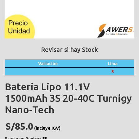
Revisar si hay Stock
Variación
Lima
X
Bateria Lipo 11.1V
1500mAh 3S 20-40C Turnigy
Nano-Tech
S/85.0
(incluye IGV)
Precio en Puntos:
85