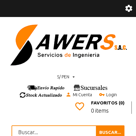
S/ PEN
Mi Cuenta
Login
FAVORITOS (0)
0 items
BUSCAR...