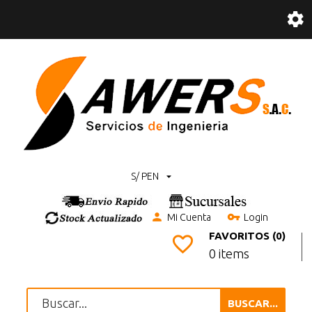
S/ PEN
Mi Cuenta
Login
FAVORITOS (0)
0 items
BUSCAR...