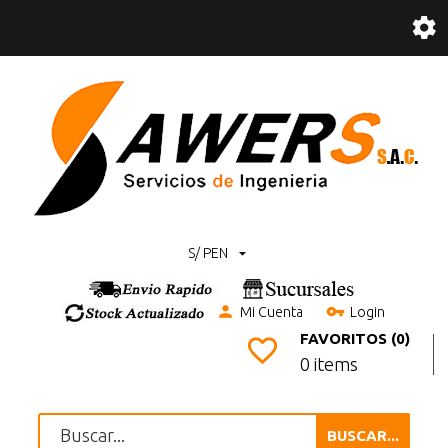
S/ PEN
Mi Cuenta
Login
FAVORITOS (0)
0 items
BUSCAR...