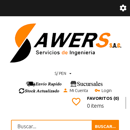
S/ PEN
Mi Cuenta
Login
FAVORITOS (0)
0 items
BUSCAR...