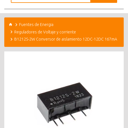
Fuentes de Energia
Reguladores de Voltaje y corriente
B1212S-2W Conversor de aislamiento 12DC-12DC 167mA