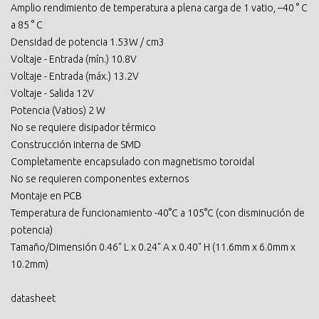
Amplio rendimiento de temperatura a plena carga de 1 vatio, –40 ° C
a 85 ° C
Densidad de potencia 1.53W / cm3
Voltaje - Entrada (mín.) 10.8V
Voltaje - Entrada (máx.) 13.2V
Voltaje - Salida 12V
Potencia (Vatios) 2 W
No se requiere disipador térmico
Construcción interna de SMD
Completamente encapsulado con magnetismo toroidal
No se requieren componentes externos
Montaje en PCB
Temperatura de funcionamiento -40°C a 105°C (con disminución de
potencia)
Tamaño/Dimensión 0.46" L x 0.24" A x 0.40" H (11.6mm x 6.0mm x
10.2mm)
datasheet