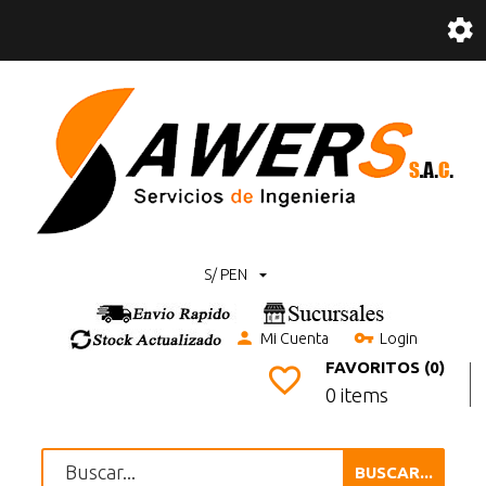
S/ PEN
Mi Cuenta
Login
FAVORITOS (0)
0 items
BUSCAR...