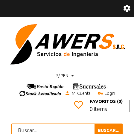
S/ PEN
Mi Cuenta
Login
FAVORITOS (0)
0 items
BUSCAR...