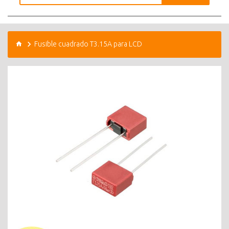
Fusible cuadrado T3.15A para LCD