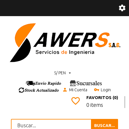
S/ PEN
Mi Cuenta
Login
FAVORITOS (0)
0 items
BUSCAR...