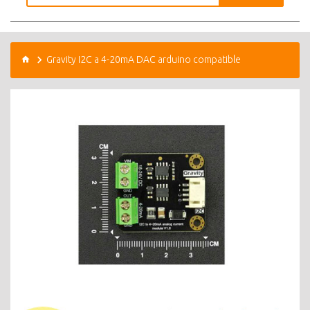
Gravity I2C a 4-20mA DAC arduino compatible