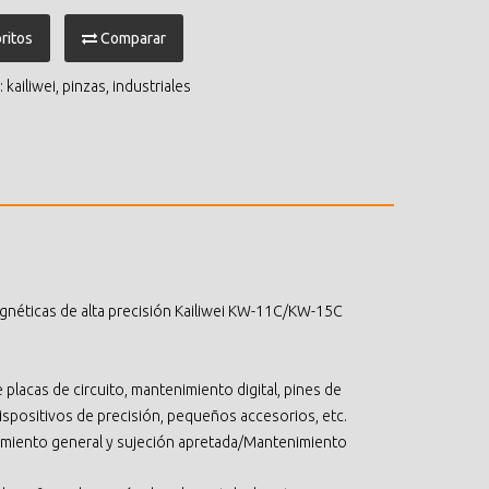
ritos
Comparar
:
kailiwei
,
pinzas
,
industriales
gnéticas de alta precisión Kailiwei KW-11C/KW-15C
lacas de circuito, mantenimiento digital, pines de
ispositivos de precisión, pequeños accesorios, etc.
samiento general y sujeción apretada/Mantenimiento