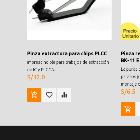
Pinza extractora para chips PLCC
Pinza re
BK-11 
Imprescindible para trabajos de extracción
La punta 
de IC y PLCCA..
S/12.0
para los j
montaje de
S/6.5