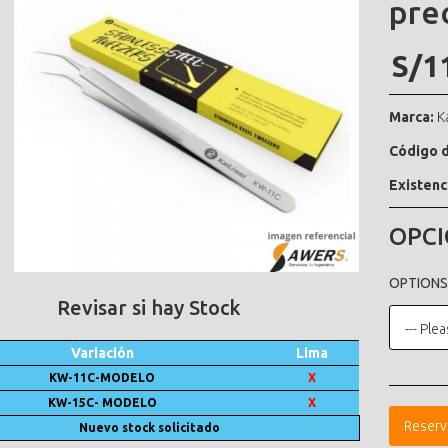
pre
S/1
Marca:
K
Código d
Existenc
OPCI
OPTIONS
Revisar si hay Stock
--- Plea
Variación
Lima
KW-11C-MODELO
X
KW-15C- MODELO
X
Reserv
Nuevo stock solicitado