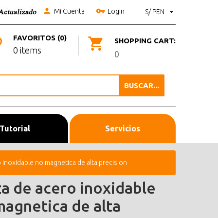
Mi Cuenta
Login
S/ PEN
FAVORITOS (0)
SHOPPING CART:
0 items
0
BUSCAR...
Tutorial
Servicios
 inoxidable no magnetica de alta precision
za de acero inoxidable
magnetica de alta