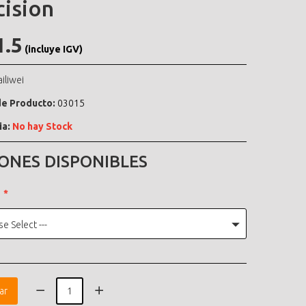
cision
1.5
(incluye IGV)
ailiwei
e Producto:
03015
ia:
No hay Stock
ONES DISPONIBLES
se Select ---
ar