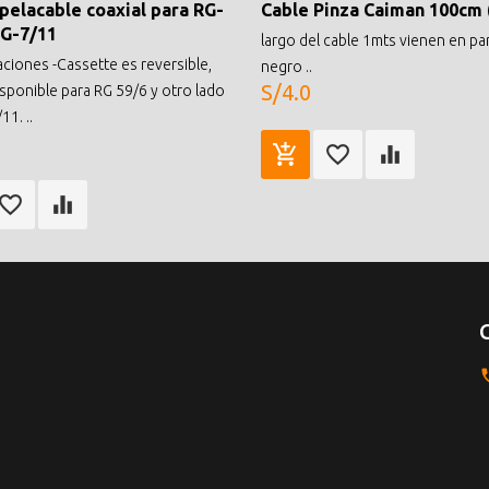
 pelacable coaxial para RG-
Cable Pinza Caiman 100cm 
RG-7/11
largo del cable 1mts vienen en par
aciones -Cassette es reversible,
negro ..
S/4.0
isponible para RG 59/6 y otro lado
11. ..