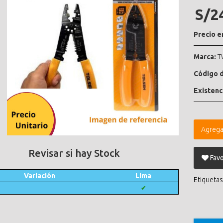
S/2
Precio e
Marca:
T
Código d
Existenc
Agrega
Revisar si hay Stock
Favo
Variación
Lima
Etiquetas
✔