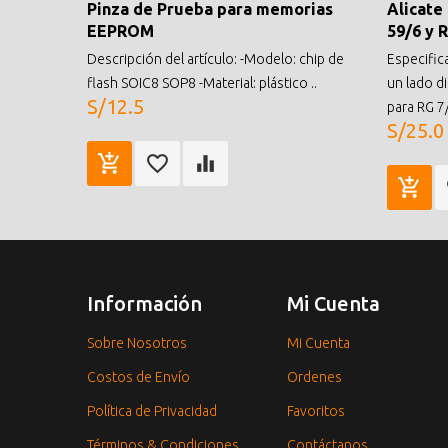
Pinza de Prueba para memorias
Alicate
EEPROM
59/6 y 
Descripción del artículo: -Modelo: chip de
Especific
flash SOIC8 SOP8 -Material: plástico ..
un lado d
S/12.5
para RG 7/
S/25.0
Información
Mi Cuenta
Sobre Nosotros
Mi Cuenta
Costos de Envío
Ordenes
Política de Privacidad
Favoritos
Términos & Condiciones
Contáctanos