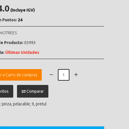
4.0
(incluye IGV)
n Puntos:
24
WOTREES
e Producto:
03993
ia:
Últimas Unidades
r a Carro de compras
ritos
Comparar
:
pinza
,
pelacable
,
9
,
pretul