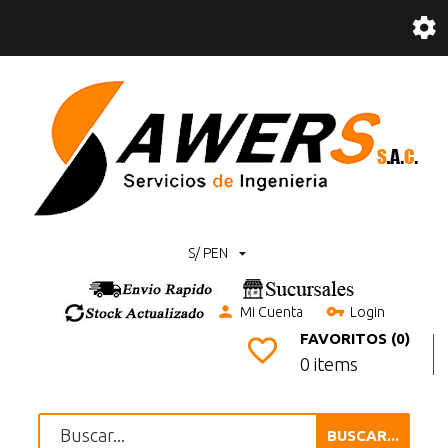
S/ PEN
Mi Cuenta
Login
FAVORITOS (0)
0 items
BUSCAR...