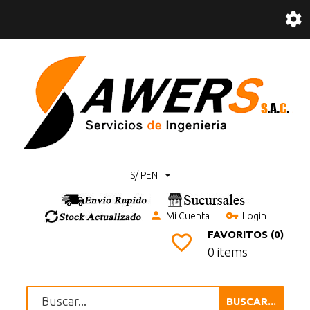
S/ PEN
Mi Cuenta
Login
FAVORITOS (0)
0 items
BUSCAR...