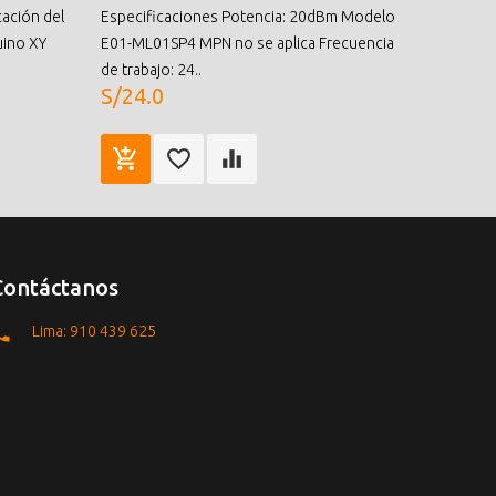
ación del
Especificaciones Potencia: 20dBm Modelo
uino XY
E01-ML01SP4 MPN no se aplica Frecuencia
de trabajo: 24..
S/24.0
Contáctanos
Lima: 910 439 625