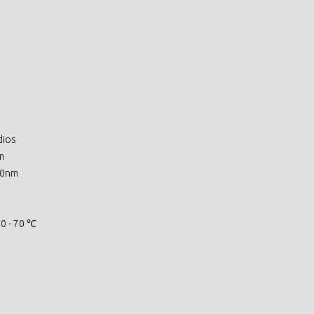
dios
m
10nm
 0 - 70 ℃