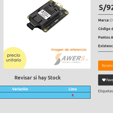
S/9
Marca:
D
Código d
Puntos A
Existenc
Reserv
Revisar si hay Stock
Favo
Variación
Lima
Etiquetas
X