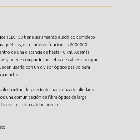
ca TEL0153 tiene aislamiento eléctrico completo
romagnéticas, este módulo funciona a 2000000
ntro de una distancia de hasta 10 km. Además,
os y puede compartir canaletas de cables con gran
ueden usarlo con un divisor óptico pasivo para
no a muchos.
lo la mitad del precio del par trenzado blindado
os una comunicación de fibra óptica de larga
a buena relación calidad-precio.
eto