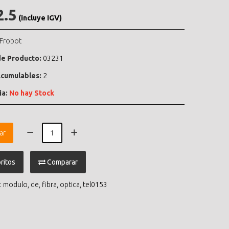
2.5
(incluye IGV)
Frobot
e Producto:
03231
cumulables:
2
ia:
No hay Stock
ar
ritos
Comparar
:
modulo
,
de
,
fibra
,
optica
,
tel0153