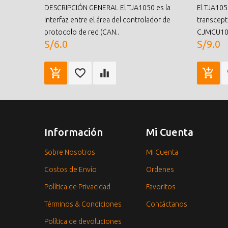
DESCRIPCIÓN GENERAL El TJA1050 es la
El TJA105
interfaz entre el área del controlador de
transcept
protocolo de red (CAN..
CJMCU105
S/6.0
S/9.0
Información
Mi Cuenta
Sobre Nosotros
Mi Cuenta
Costos de Envío
Ordenes
Política de Privacidad
Favoritos
Términos & Condiciones
Contáctanos
Política de devoluciones