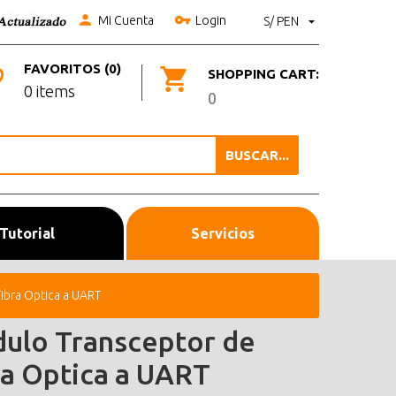
Mi Cuenta
Login
S/ PEN
FAVORITOS (0)
SHOPPING CART:
0 items
0
BUSCAR...
Tutorial
Servicios
ibra Optica a UART
ulo Transceptor de
ra Optica a UART