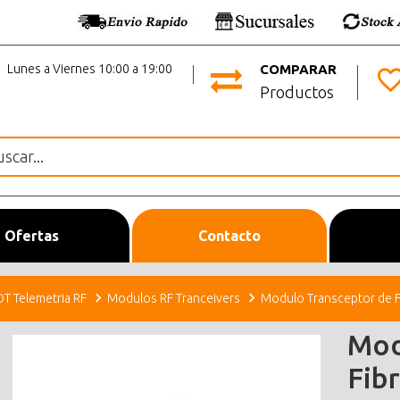
Lunes a Viernes 10:00 a 19:00
COMPARAR
Productos
Ofertas
Contacto
OT Telemetria RF
Modulos RF Tranceivers
Modulo Transceptor de F
Mod
Fib