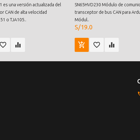
1 es una versión actualizada del
SN65HVD230 Módulo de comunic
or CAN de alta velocidad
transceptor de bus CAN para Ard
1 o TJA105..
Módul..
S/19.0