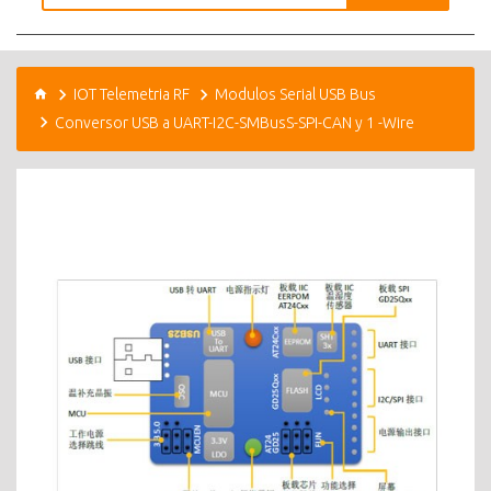
IOT Telemetria RF
Modulos Serial USB Bus
Conversor USB a UART-I2C-SMBusS-SPI-CAN y 1 -Wire