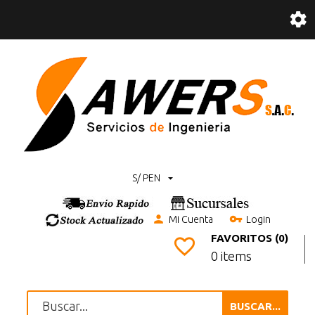
S/ PEN
Mi Cuenta
Login
FAVORITOS (0)
0 items
BUSCAR...