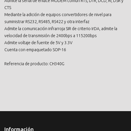
Admite la señal de enlace MODEM común RTS, DTR, DCD, RI, DSR y
CTS
Mediante la adición de equipos convertidores de nivel para
suministrar RS232, RS485, RS422 y otra interfaz
Admite la comunicación infrarroja SIR de criterio IrDA, admite la
velocidad de transmisión de 2400bps a 115200bps
Admite voltaje de fuente de 5V y 3.3V
Cuenta con empaquetado SOP-16
Referencia de producto: CH340G
Información