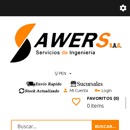
S/ PEN
Mi Cuenta
Login
FAVORITOS (0)
0 items
BUSCAR...