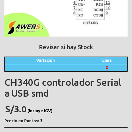
Revisar si hay Stock
Variación
Lima
X
CH340G controlador Serial
a USB smd
S/3.0
(incluye IGV)
Precio en Puntos:
3