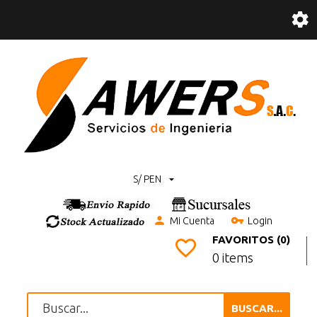
S/ PEN
Mi Cuenta
Login
FAVORITOS (0)
0 items
BUSCAR...