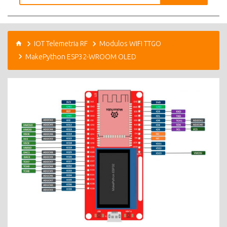
IOT Telemetria RF
Modulos WIFI TTGO
MakePython ESP32-WROOM OLED