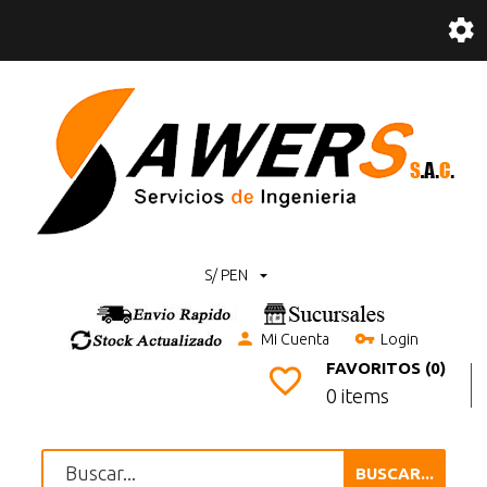
S/ PEN
Mi Cuenta
Login
FAVORITOS (0)
0 items
BUSCAR...