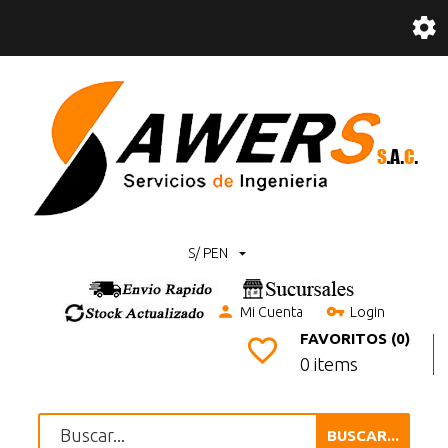
S/ PEN
Mi Cuenta
Login
FAVORITOS (0)
0 items
BUSCAR...