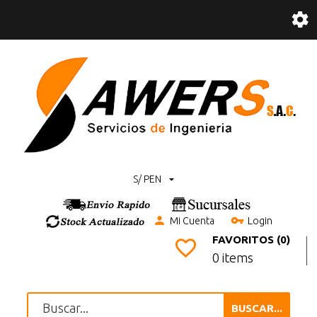
S/ PEN
Mi Cuenta
Login
FAVORITOS (0)
0 items
BUSCAR...