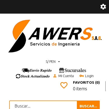
S/ PEN
Mi Cuenta
Login
FAVORITOS (0)
0 items
BUSCAR...