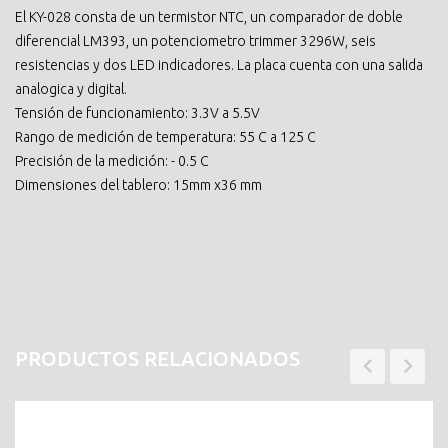
El KY-028 consta de un termistor NTC, un comparador de doble
diferencial LM393, un potenciometro trimmer 3296W, seis
resistencias y dos LED indicadores. La placa cuenta con una salida
analogica y digital.
Tensión de funcionamiento: 3.3V a 5.5V
Rango de medición de temperatura: 55 C a 125 C
Precisión de la medición: - 0.5 C
Dimensiones del tablero: 15mm x36 mm
PRODUCTOS RELACIONADOS