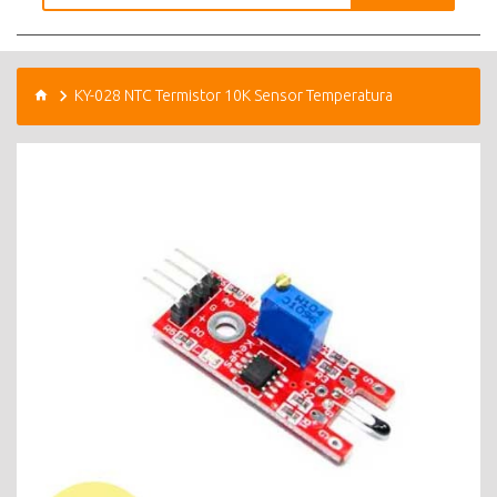
KY-028 NTC Termistor 10K Sensor Temperatura