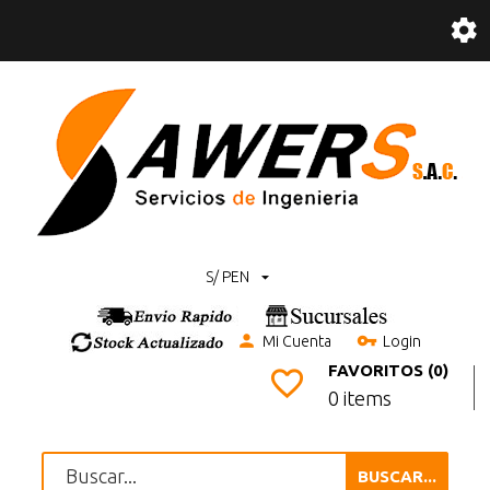
S/ PEN
Mi Cuenta
Login
FAVORITOS (0)
0 items
BUSCAR...