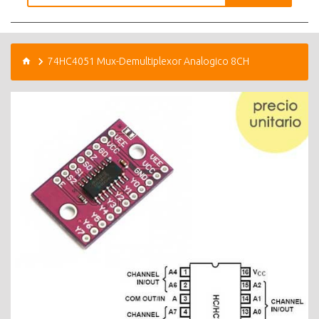
74HC4051 Mux-Demultiplexor Analogico 8CH