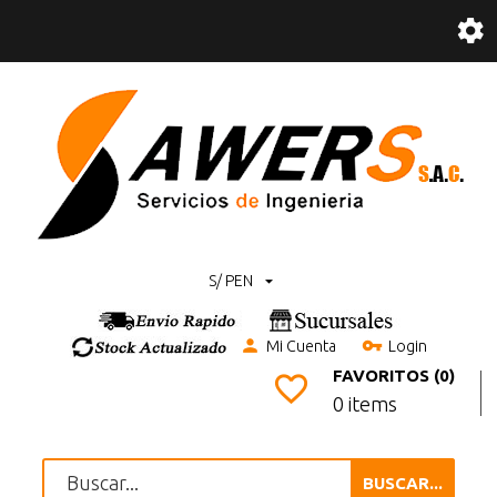
S/ PEN
Mi Cuenta
Login
FAVORITOS (0)
0 items
BUSCAR...