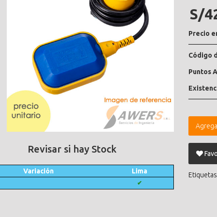
S/4
Precio e
Código d
Puntos A
Existenc
Agrega
Revisar si hay Stock
Favo
Variación
Lima
Etiquetas
✔