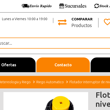
Lunes a Viernes 10:00 a 19:00
COMPARAR
Productos
Ofertas
Contacto
etereologia y Riego
Riego Automatico
Flotador interruptor de ni
Flo
niv