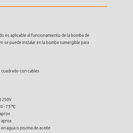
ido es aplicable al funcionamiento de la bomba de
bién se puede instalar en la bomba sumergible para
or cuadrado con cables
A) 250V
 0 - 75 ℃
 aprox
. aprox
 en agua o piscina de aceite