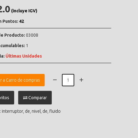
2.0
(incluye IGV)
n Puntos:
42
e Producto:
03008
cumulables:
1
ia:
Últimas Unidades
r a Carro de compras
ritos
Comparar
:
interruptor
,
de
,
nivel
,
de
,
fluido