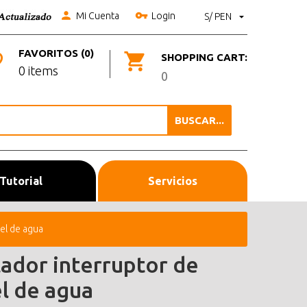
Mi Cuenta
Login
S/ PEN
FAVORITOS (0)
SHOPPING CART:
0 items
0
BUSCAR...
Tutorial
Servicios
vel de agua
tador interruptor de
el de agua