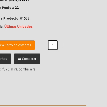
n Puntos:
22
e Producto:
01538
ia:
Últimas Unidades
r a Carro de compras
ritos
Comparar
:
rf370
,
mini
,
bomba
,
aire