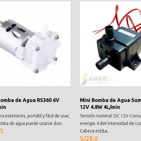
Bomba de Agua RS360 6V
Mini Bomba de Agua Sum
min
12V 4.8W 4L/min
ra exteriores, portátil y fácil de usar,
Tensión nominal: DC 12V Con
omba de agua puede usarse don..
energia: 4.8W Intensidad de cor
.5
Cabeza est&a..
S/28.0