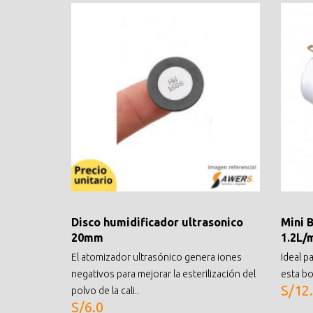
Disco humidificador ultrasonico
Mini 
20mm
1.2L/
El atomizador ultrasónico genera iones
Ideal pa
negativos para mejorar la esterilización del
esta b
S/12
polvo de la cali..
S/6.0