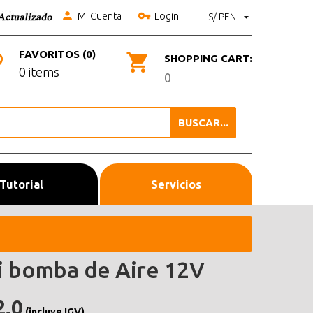
Mi Cuenta
Login
S/ PEN
FAVORITOS (0)
SHOPPING CART:
0 items
0
BUSCAR...
Tutorial
Servicios
i bomba de Aire 12V
2.0
(incluye IGV)