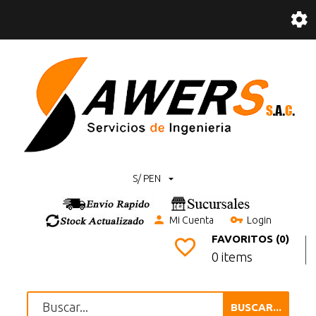
S/ PEN
Mi Cuenta
Login
FAVORITOS (0)
0 items
BUSCAR...