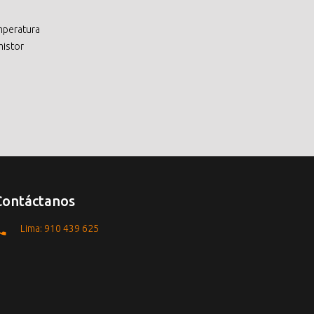
mperatura
mistor
Contáctanos
Lima: 910 439 625