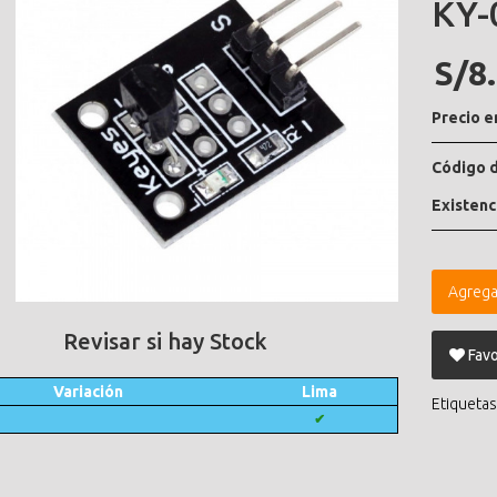
KY-
S/8
Precio e
Código d
Existenc
Agrega
Revisar si hay Stock
Favo
Variación
Lima
Etiquetas
✔