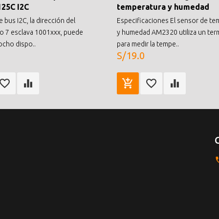
125C I2C
temperatura y humedad
e bus I2C, la dirección del
Especificaciones El sensor de te
vo 7 esclava 1001xxx, puede
y humedad AM2320 utiliza un ter
ocho dispo..
para medir la tempe..
S/19.0