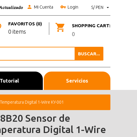
Mi Cuenta
Login
S/ PEN
FAVORITOS (0)
SHOPPING CART:
0 items
0
BUSCAR...
Tutorial
Servicios
emperatura Digital 1-Wire KY-001
8B20 Sensor de
peratura Digital 1-Wire