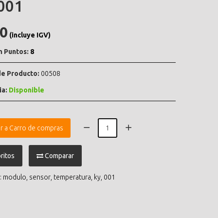
001
.0
(incluye IGV)
n Puntos:
8
e Producto:
00508
ia:
Disponible
r a Carro de compras
ritos
Comparar
:
modulo
,
sensor
,
temperatura
,
ky
,
001