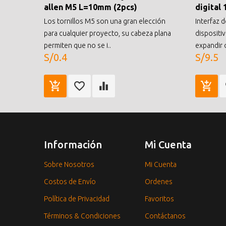
allen M5 L=10mm (2pcs)
digital 
Los tornillos M5 son una gran elección
Interfaz d
para cualquier proyecto, su cabeza plana
dispositi
permiten que no se i..
expandir 
S/0.4
S/9.5
Información
Mi Cuenta
Sobre Nosotros
Mi Cuenta
Costos de Envío
Ordenes
Política de Privacidad
Favoritos
Términos & Condiciones
Contáctanos