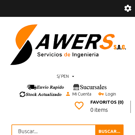
S/ PEN
Mi Cuenta
Login
FAVORITOS (0)
0 items
BUSCAR...