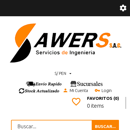
S/ PEN
Mi Cuenta
Login
FAVORITOS (0)
0 items
BUSCAR...