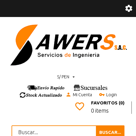
S/ PEN
Mi Cuenta
Login
FAVORITOS (0)
0 items
BUSCAR...