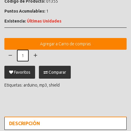
Código de Producto:
01355
Puntos Acumulables:
1
Existencia:
Últimas Unidades
Agregar a Carro de compras
Favoritos
Comparar
Etiquetas:
arduino
,
mp3
,
shield
DESCRIPCIÓN