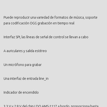
Puede reproducir una variedad de formatos de música, soporte
para codificación OGG grabación en tiempo real
Interfaz SPI, las líneas de señal de control se llevan a cabo
A auriculares y salida estéreo
Un micrófono para grabar
Una interfaz de entrada line_in
Indicador de encendido
3.3 V y 2.8 V del chip LDO AMS-1117 a bordo, proporciona hasta