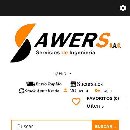
S/ PEN
Mi Cuenta
Login
FAVORITOS (0)
0 items
BUSCAR...