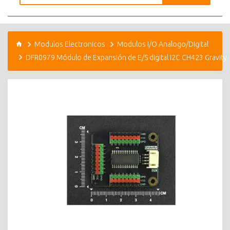
Modulos Electronicos
Modulos I/O Analogo/Digital
DFR0979 Módulo de Expansión de E/S digital I2C CH423 Gravity