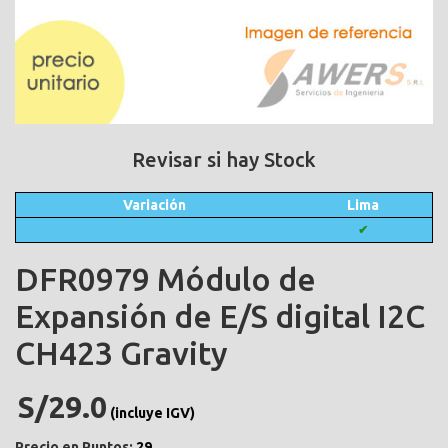
Revisar si hay Stock
Variación
Lima
✔
DFR0979 Módulo de
Expansión de E/S digital I2C
CH423 Gravity
S/29.0
(incluye IGV)
Precio en Puntos:
29