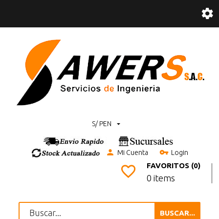
S/ PEN
Mi Cuenta
Login
FAVORITOS (0)
0 items
BUSCAR...